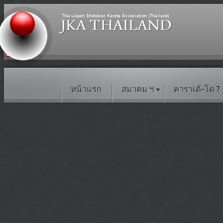
หน้าแรก
สมาคม ฯ
คาราเต้-โด ?
ฝึกคาราเต้ ยากส์ ยิมส์ ( YAAK GYM)
‹
สำหรับสถานที่ฝึกซ้อม ในจังหวัดระยอง เ
สอนโดย กล