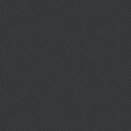
สถานที่ :
โรงเรียนนครระยองวิทยาค
ซอย5 ถนนราษฎร์บำรุง ต.เน
การเดินทาง :
ติดผู้สอนโดยตรง
อาจารย์ผู้สอน :
สอบถาม โดยตรง Ya
ค่าเรียน :
150
0 บาท/เดือน
เวปเพจ :
ยากส์ ยิม (YAAK GYM)
โทรศัพท์ :
0944192525