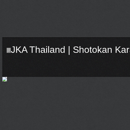
Ref : เอกสารเผยแพร่ศิลปะป้องกัน
โตกัน)
JKA Thailand | Shotokan Kar